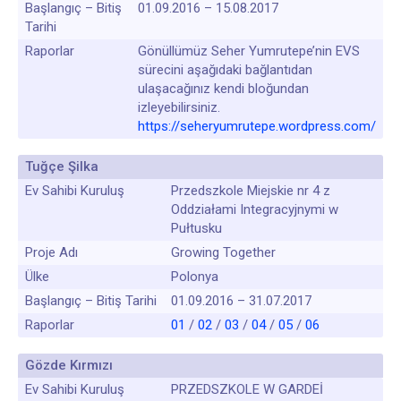
Başlangıç – Bitiş
01.09.2016 – 15.08.2017
Tarihi
Raporlar
Gönüllümüz Seher Yumrutepe’nin EVS
sürecini aşağıdaki bağlantıdan
ulaşacağınız kendi bloğundan
izleyebilirsiniz.
https://seheryumrutepe.wordpress.com/
Tuğçe Şilka
Ev Sahibi Kuruluş
Przedszkole Miejskie nr 4 z
Oddziałami Integracyjnymi w
Pułtusku
Proje Adı
Growing Together
Ülke
Polonya
Başlangıç – Bitiş Tarihi
01.09.2016 – 31.07.2017
Raporlar
01
/
02
/
03
/
04
/
05
/
06
Gözde Kırmızı
Ev Sahibi Kuruluş
PRZEDSZKOLE W GARDEİ