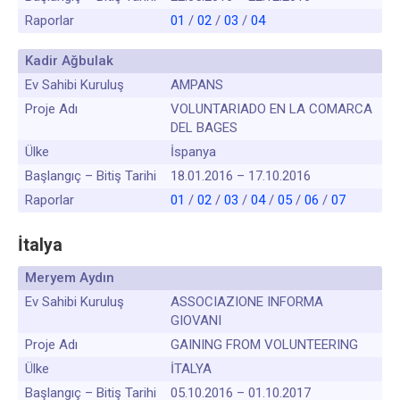
Raporlar
01
/
02
/
03
/
04
Kadir Ağbulak
Ev Sahibi Kuruluş
AMPANS
Proje Adı
VOLUNTARIADO EN LA COMARCA
DEL BAGES
Ülke
İspanya
Başlangıç – Bitiş Tarihi
18.01.2016 – 17.10.2016
Raporlar
01
/
02
/
03
/
04
/
05
/
06
/
07
İtalya
Meryem Aydın
Ev Sahibi Kuruluş
ASSOCIAZIONE INFORMA
GIOVANI
Proje Adı
GAINING FROM VOLUNTEERING
Ülke
İTALYA
Başlangıç – Bitiş Tarihi
05.10.2016 – 01.10.2017