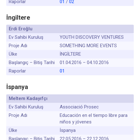
Raporlar
01
/
02
İngiltere
Erdi Eroğlu
Ev Sahibi Kuruluş
YOUTH DISCOVERY VENTURES
Proje Adı
SOMETHING MORE EVENTS
Ülke
İNGİLTERE
Başlangıç – Bitiş Tarihi
01.04.2016 – 04.10.2016
Raporlar
01
İspanya
Meltem Kadayıfçı
Ev Sahibi Kuruluş
Associació Prosec
Proje Adı
Educación en el tiempo libre para
niños y jóvenes
Ülke
İspanya
Başlangıç – Bitiş Tarihi
22.05.2016 – 22.12.2016