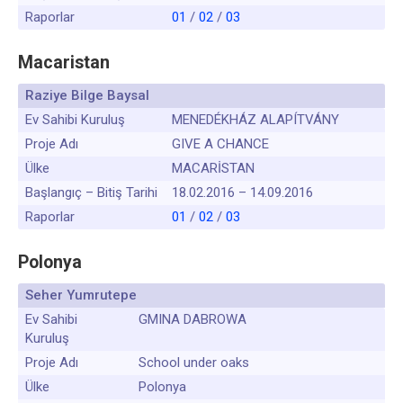
Raporlar
01
/
02
/
03
Macaristan
Raziye Bilge Baysal
Ev Sahibi Kuruluş
MENEDÉKHÁZ ALAPÍTVÁNY
Proje Adı
GIVE A CHANCE
Ülke
MACARİSTAN
Başlangıç – Bitiş Tarihi
18.02.2016 – 14.09.2016
Raporlar
01
/
02
/
03
Polonya
Seher Yumrutepe
Ev Sahibi
GMINA DABROWA
Kuruluş
Proje Adı
School under oaks
Ülke
Polonya