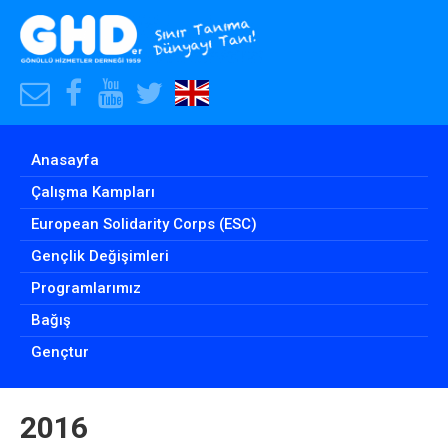
E-
Facebook
Youtube
Twitter
Our
Posta
Hesabımız
Hesabımız
Hesabımız
English
Adresimiz
Website
Anasayfa
Çalışma Kampları
European Solidarity Corps (ESC)
Gençlik Değişimleri
Programlarımız
Bağış
Gençtur
2016