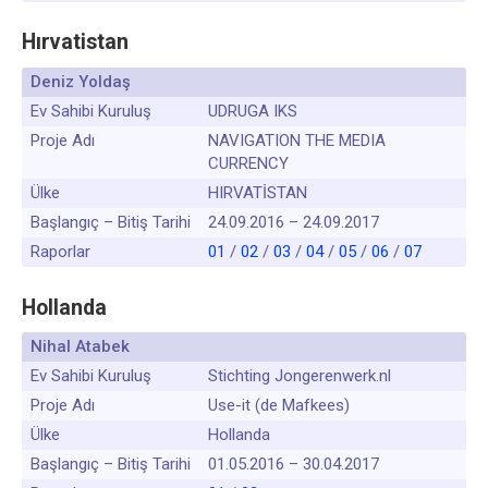
Hırvatistan
Deniz Yoldaş
Ev Sahibi Kuruluş
UDRUGA IKS
Proje Adı
NAVIGATION THE MEDIA
CURRENCY
Ülke
HIRVATİSTAN
Başlangıç – Bitiş Tarihi
24.09.2016 – 24.09.2017
Raporlar
01
/
02
/
03
/
04
/
05
/
06
/
07
Hollanda
Nihal Atabek
Ev Sahibi Kuruluş
Stichting Jongerenwerk.nl
Proje Adı
Use-it (de Mafkees)
Ülke
Hollanda
Başlangıç – Bitiş Tarihi
01.05.2016 – 30.04.2017