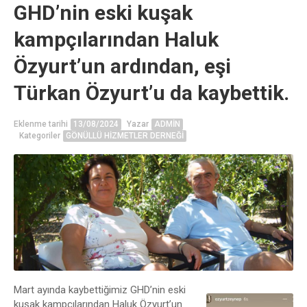
GHD’nin eski kuşak
kampçılarından Haluk
Özyurt’un ardından, eşi
Türkan Özyurt’u da kaybettik.
Eklenme tarihi
13/08/2024
Yazar
ADMIN
Kategoriler
GÖNÜLLÜ HIZMETLER DERNEĞI
Mart ayında kaybettiğimiz GHD’nin eski
kuşak kampçılarından Haluk Özyurt’un