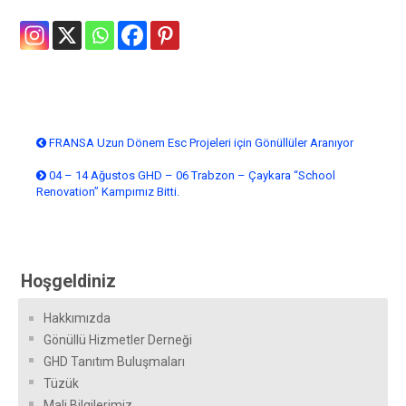
Yazı
Previous
FRANSA Uzun Dönem Esc Projeleri için Gönüllüler Aranıyor
post:
dolaşımı
Next
04 – 14 Ağustos GHD – 06 Trabzon – Çaykara “School
Renovation” Kampımız Bitti.
post:
Hoşgeldiniz
Hakkımızda
Gönüllü Hizmetler Derneği
GHD Tanıtım Buluşmaları
Tüzük
Mali Bilgilerimiz