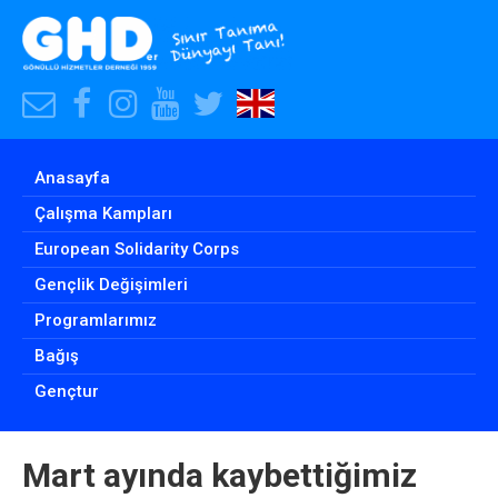
E-
Facebook
Instagram
Youtube
Twitter
Our
Posta
Hesabımız
Hesabımız
Hesabımız
Hesabımız
English
Adresimiz
Website
Anasayfa
Çalışma Kampları
European Solidarity Corps
Gençlik Değişimleri
Programlarımız
Bağış
Gençtur
Mart ayında kaybettiğimiz