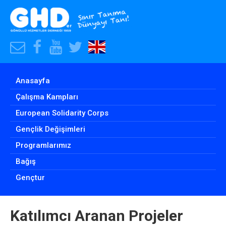
E-
Facebook
Youtube
Skype
Our
Posta
Hesabımız
Hesabımız
Hesabımız
English
Adresimiz
Website
Anasayfa
Çalışma Kampları
European Solidarity Corps
Gençlik Değişimleri
Programlarımız
Bağış
Gençtur
Katılımcı Aranan Projeler