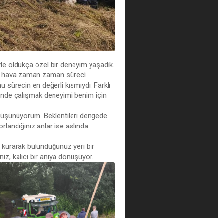
üyle oldukça özel bir deneyim yaşadık.
ıcak hava zaman zaman süreci
 sürecin en değerli kısmıydı. Farklı
çinde çalışmak deneyimi benim için
üşünüyorum. Beklentileri dengede
rlandığınız anlar ise aslında
r kurarak bulunduğunuz yeri bir
niz, kalıcı bir anıya dönüşüyor.