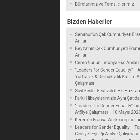
Bürolarımız ve Temsilcilerimiz
Bizden Haberler
Senanur’un Çek Cumhuriyeti Er
Anıları
Beyza’nın Çek Cumhuriyeti Ersm
Anıları
Ceren Nur’un Letonya Esc Anıları
“Leaders for Gender Equality” – A
Yurttaşlık & Demokratik Katılım A
Çalışması
Sivil Sesler Festivali 5 – 6 Hazira
Farklı Hikayelerimizle Aynı Çatıda
“Leaders for Gender Equality” Lide
Atölye Çalışması – 10 Mayıs 202
Kerem’in Fransa Workcamp anılar
Leaders for Gender Equality – T
Cinsiyet Eşitliği Atölye Çalışması