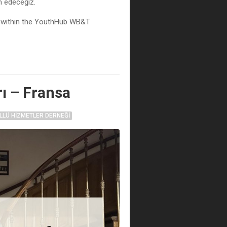
m edeceğiz.
, within the YouthHub WB&T
ı – Fransa
LLÜ HIZMETLER DERNEĞI