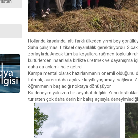
enistan
Hollanda kırsalında, altı farklı ülkeden yirmi beş gönüll
Saha çalışması fiziksel dayanıklılık gerektiriyordu. S
zorlaştırdı. Ancak tüm bu koşullara rağmen topluluk ruhu
kültürlerden insanlarla birlikte üretmek ve dayanışma i
daha da anlamlı hale getirdi.
Kampa mental olarak hazırlanmanın önemli olduğunu d
tutmak, süreci daha açık ve keyifli yaşamayı sağlıyor. Zo
öğrenmenin başladığı noktaya dönüşüyor.
Bu deneyim yalnızca bir seyahat değildi. Yeni dostlukla
turistten çok daha derin bir bakış açısıyla deneyimlediği