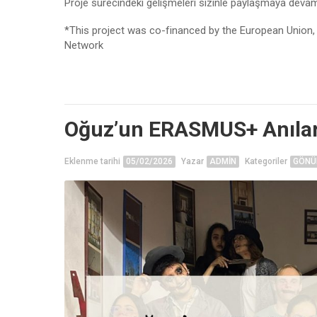
Proje sürecindeki gelişmeleri sizinle paylaşmaya deva
*This project was co-financed by the European Union
Network
Oğuz’un ERASMUS+ Anılar
Eklenme tarihi
05/02/2026
Yazar
ADMIN
Kategoriler
GÖNÜ