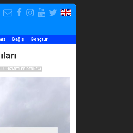
E-
Facebook
Instagram
Youtube
Twitter
Our
Posta
Hesabımız
Hesabımız
Hesabımız
Hesabımız
English
Adresimiz
Website
mız
Bağış
Gençtur
ları
LLÜ HIZMETLER DERNEĞI