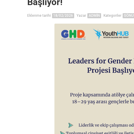
Başlıyor!
Eklenme tarihi
18/02/2026
Yazar
ADMIN
Kategoriler
GÖNÜ