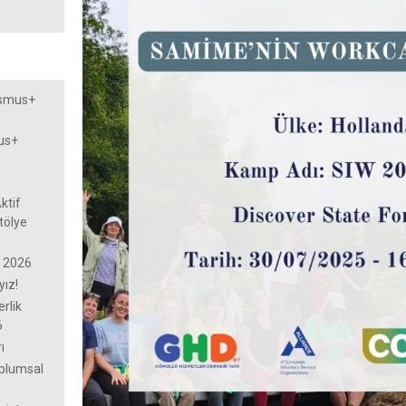
asmus+
us+
ktif
tölye
n 2026
yız!
rlik
6
ı
oplumsal