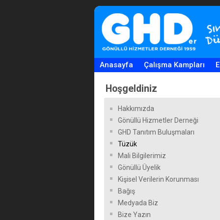
Anasayfa
Çalışma Kampları
E
Hoşgeldiniz
Hakkımızda
Gönüllü Hizmetler Derneği
GHD Tanıtım Buluşmaları
Tüzük
Mali Bilgilerimiz
Gönüllü Üyelik
Kişisel Verilerin Korunması
Bağış
Medyada Biz
Bize Yazın