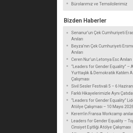
Bürolarımız ve Temsilcilerimiz
Bizden Haberler
Senanur’un Çek Cumhuriyeti Er
Anıları
Beyza’nın Çek Cumhuriyeti Ersm
Anıları
Ceren Nur’un Letonya Esc Anıları
“Leaders for Gender Equality” – A
Yurttaşlık & Demokratik Katılım A
Çalışması
Sivil Sesler Festivali 5 – 6 Hazira
Farklı Hikayelerimizle Aynı Çatıda
“Leaders for Gender Equality” Lide
Atölye Çalışması – 10 Mayıs 202
Kerem’in Fransa Workcamp anılar
Leaders for Gender Equality – T
Cinsiyet Eşitliği Atölye Çalışması