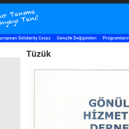
uropean Solidarity Corps
Gençlik Değişimleri
Programları
Tüzük