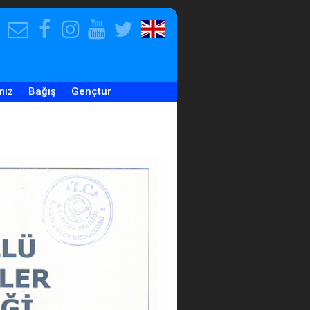
E-
Facebook
Instagram
Youtube
Twitter
Our
Posta
Hesabımız
Hesabımız
Hesabımız
Hesabımız
English
Adresimiz
Website
mız
Bağış
Gençtur