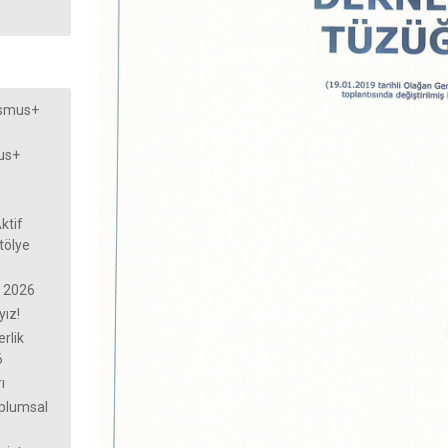
asmus+
us+
ktif
tölye
n 2026
yız!
rlik
6
ı
oplumsal